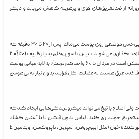
زانه از ضدتعریق‌های قوی و پرهزینه کاهش می‌یابد و دیگر
پزشک ابتدا ناحیه زیر بغل را تمیز می‌کند و برای کاهش درد، یک لایه نازک کرم بی‌حسی موضعی روی پوست می‌مالد. پس از ۲۰ تا ۳۰ دقیقه که
بی‌حسی اثر کرد، نقاط تزریق (اغلب ۱۰ تا ۱۵ نقطه در هر زیر بغل) با ماژیک جراحی علامت‌گذاری می‌شوند. سپس با سوزن‌های بسیار ظریف (مثلاً ۳۰
یا ۳۲ گیج)، دوز استاندارد که معمولاً ۵۰ واحد بوتاکس برای هر زیر بغل است (ممکن است در مردان تا ۶۰ واحد هم برسد)، به لایه میانی پوست
ف غدد عرق هستند نه عضلات. کل فرایند بدون نیاز به بی‌هوشی
ت ولی اصلاح با تیغ می‌تواند میکروبریدگی‌هایی ایجاد کند که
 ضدتعریق خودداری کنید. لباس بدون آستین یا با آستین گشاد
بپوشید تا پزشک دسترسی آسان داشته باشد. از یک هفته قبل، مصرف داروهای رقیق‌کننده خون (مثل ایبوپروفن، آسپرین، ناپروکسن، ویتامین E