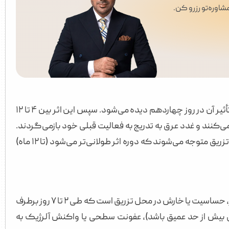
اوره‌تو رزرو کن.
اثر بوتاکس زیر بغل معمولاً طی ۴ تا ۷ روز پس از تزریق شروع می‌شود و حداکثر تأثیر آن در روز چهاردهم دیده می‌شود. سپس این اثر بین ۴ تا ۱۲
وباره رشد می‌کنند و غدد عرق به تدریج به فعالیت قبلی خود بازمی‌گردند.
تکرار تزریق هر ۶ تا ۱۲ ماه یکبار توصیه می‌شود. برخی افراد پس از دو یا سه نوبت تزریق متوجه می‌شوند که دوره اثر طولانی‌تر می‌شود (تا ۱۲ ماه)
شایع‌ترین عوارض موقتی شامل کبودی خفیف (در حدود ۳۰٪ موارد)، تورم مختصر، حساسیت یا خارش در محل تزریق است که طی ۲ تا ۷ روز برطرف
ر بازو (اگر تزریق بیش از حد عمیق باشد)، عفونت سطحی یا واکنش آلرژیک به