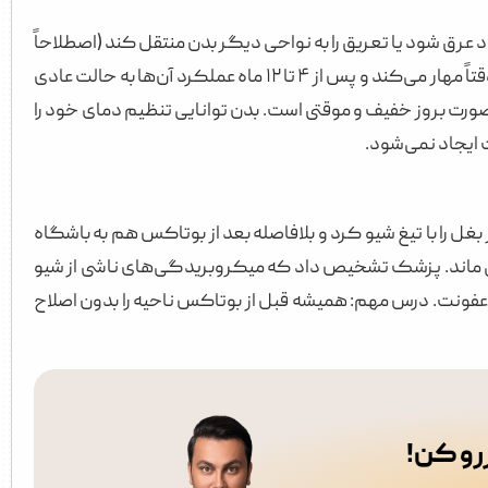
 عرق شود یا تعریق را به نواحی دیگر بدن منتقل کند (اصطلاحاً
تعریق جبرانی). مطالعات نشان می‌دهند که بوتاکس تنها غدد عرق موضعی را موقتاً مهار می‌کند و پس از ۴ تا ۱۲ ماه عملکرد آن‌ها به حالت عادی
 در بوتاکس زیر بغل بسیار نادر (کمتر از ۲٪ موارد) و در صورت بروز خفیف و موقتی است. بدن توانایی تنظیم دمای خود را
ایجاد نمی‌شود.
غل را با تیغ شیو کرد و بلافاصله بعد از بوتاکس هم به باشگاه
اقی ماند. پزشک تشخیص داد که میکروبریدگی‌های ناشی از شیو
عفونت. درس مهم: همیشه قبل از بوتاکس ناحیه را بدون اصلاح
زرو کن!