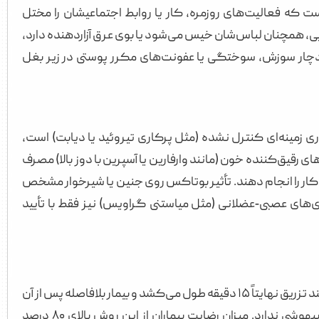
 که فعالیت‌های روزمره، کار یا روابط اجتماعیشان را مختل
یی، همچنان لباس‌شان خیس می‌شود یا بوی عرق آزاردهنده دارد،
دچار سوزش، سوختگی یا عفونت‌های مکرر پوستی در زیر بغل
ی زمینه‌ای کنترل نشده (مثل پرکاری تیروئید یا دیابت) است،
 رقیق‌کننده خون (مانند وارفارین یا آسپرین با دوز بالا) مصرف
این کار را انجام دهند. تأثیر بوتاکس روی جنین یا شیرخوار مشخص
ماری‌های عصبی‑عضلانی (مثل میاستنی گراویس) نیز فقط با تأیید
بوتاکس زیر بغل یک روش غیرتهاجمی با دوره نقاهت بسیار کوتاه است. خود فرایند تزریق نهایتاً ۱۵ دقیقه طول می‌کشد و بیمار بلافاصله پس از آن
می‌تواند به زندگی عادی بازگردد. درد آن خفیف و قابل تحمل است و نیازی به بیهوشی ندارد. میزان رضایت بیماران از این روش بالای ۸۰ درصد