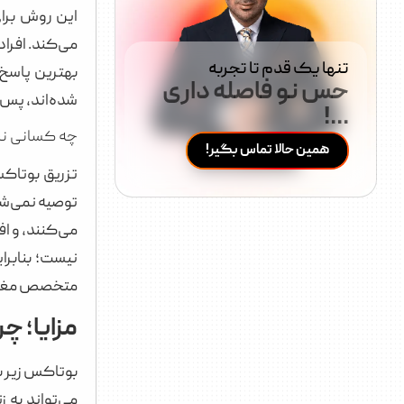
این روش برای
می‌کند. افرا
تنها یک قدم تا تجربه
بهترین پاسخ
حس نو فاصله داری
شده‌اند، پس ا
...!
چه کسانی نبا
همین حالا تماس بگیر!
تزریق بوتاکس
توصیه نمی‌شود
می‌کنند، و اف
نیست؛ بنابرای
متخصص مغز و 
مزایا؛ چ