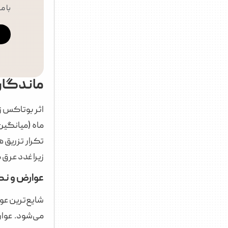
با م
ماندگار
زیرا غدد عرق
عوارض و نک