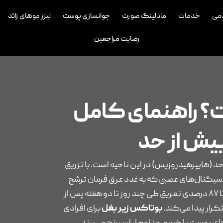
می
خدمات
مادلینگ صورت
جوانسازی پوست
لیزر موهای زائد
رضایت مراجعین
؟ راهنمای کامل
ش از حد
(هایپرهیدروزیس) در این ناحیه است. با تزریق
، سیگنال‌های عصبی که به غدد عرق فرمان ترشح
می‌دهند، به طور موقت مسدود می‌شوند. نتیجه آن کاهش ۸۲ تا ۸۷ درصدی تعریق طی چند روز تا دو هفته پس از
بوتاکس زیر بغل
برای افرادی