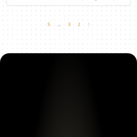
5
…
3
2
1